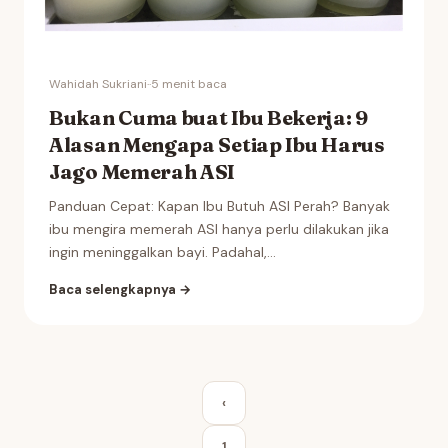
Wahidah Sukriani
·
·
5 menit baca
Bukan Cuma buat Ibu Bekerja: 9
Alasan Mengapa Setiap Ibu Harus
Jago Memerah ASI
Panduan Cepat: Kapan Ibu Butuh ASI Perah? Banyak
ibu mengira memerah ASI hanya perlu dilakukan jika
ingin meninggalkan bayi. Padahal,...
Baca selengkapnya →
Posts
‹
pagination
1