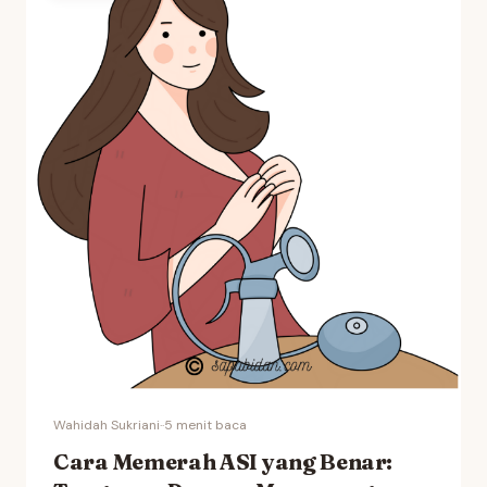
Wahidah Sukriani
·
·
5 menit baca
Cara Memerah ASI yang Benar: