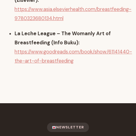
(Elsevier):
https://www.asia.elsevierhealth.com/breastfeeding-
9780323680134.html
La Leche League – The Womanly Art of
Breastfeeding (Info Buku):
https://www.goodreads.com/book/show/61141440-
the-art-of-breastfeeding
NEWSLETTER