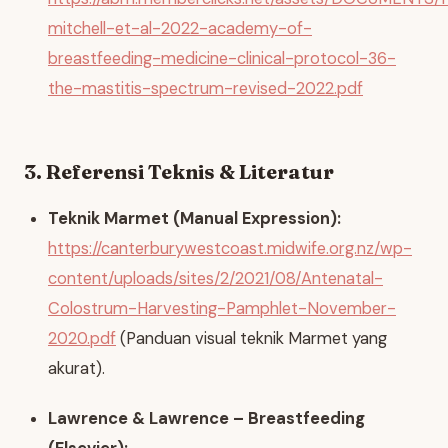
mitchell-et-al-2022-academy-of-
breastfeeding-medicine-clinical-protocol-36-
the-mastitis-spectrum-revised-2022.pdf
3. Referensi Teknis & Literatur
Teknik Marmet (Manual Expression):
https://canterburywestcoast.midwife.org.nz/wp-
content/uploads/sites/2/2021/08/Antenatal-
Colostrum-Harvesting-Pamphlet-November-
2020.pdf
(Panduan visual teknik Marmet yang
akurat).
Lawrence & Lawrence – Breastfeeding