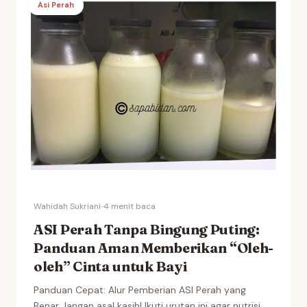
Asi Perah
Wahidah Sukriani
·
·
4 menit baca
ASI Perah Tanpa Bingung Puting:
Panduan Aman Memberikan “Oleh-
oleh” Cinta untuk Bayi
Panduan Cepat: Alur Pemberian ASI Perah yang
Benar Jangan asal kasih! Ikuti urutan ini agar nutrisi