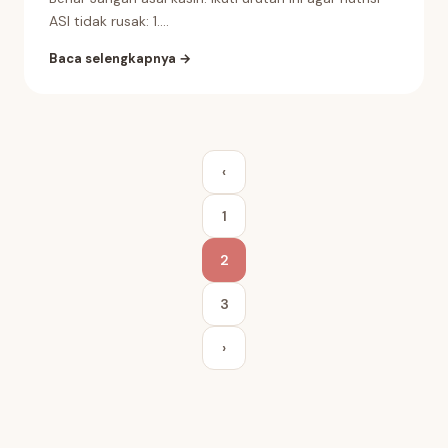
ASI tidak rusak: 1....
Baca selengkapnya →
Posts
‹
pagination
1
2
3
›