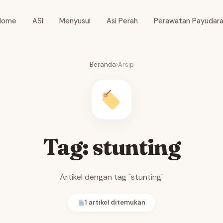
Home
ASI
Menyusui
Asi Perah
Perawatan Payudar
Beranda
›
Arsip
Tag: stunting
Artikel dengan tag "stunting"
1 artikel ditemukan