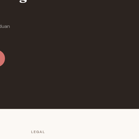
duan
LEGAL