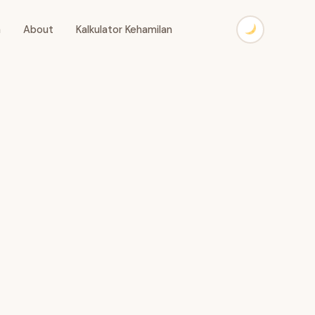
a
About
Kalkulator Kehamilan