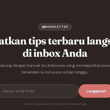
NEWSLETTER
tkan tips terbaru lan
di inbox Anda
gabung dengan banyak ibu Indonesia yang mendapatkan pan
kehamilan & menyusui setiap minggu.
Langganan
Gratis, tanpa spam. Bisa berhenti kapan saja.