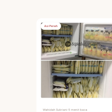
Asi Perah
Wahidah Sukriani
·
·
5 menit baca