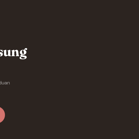
gsung
duan