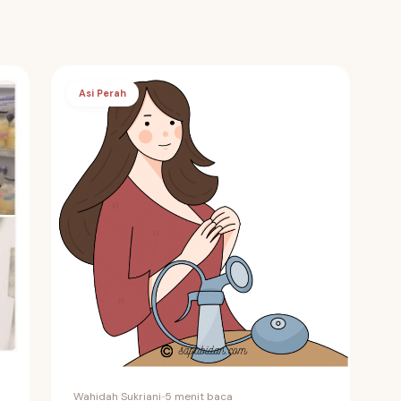
Asi Perah
Wahidah Sukriani
·
·
5 menit baca