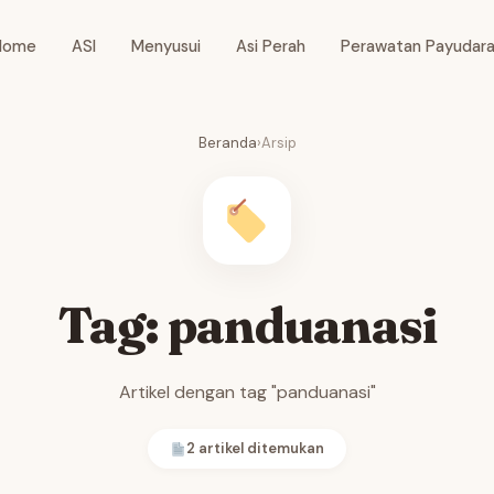
Home
ASI
Menyusui
Asi Perah
Perawatan Payudar
Beranda
›
Arsip
Tag: panduanasi
Artikel dengan tag "panduanasi"
2 artikel ditemukan